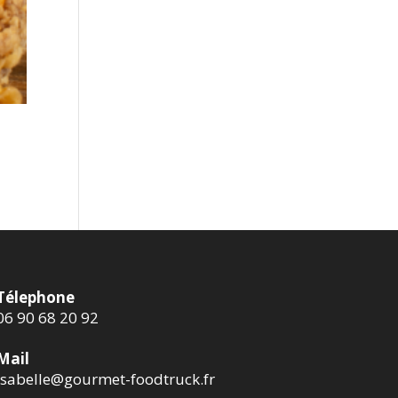
Télephone
06 90 68 20 92
Mail
isabelle@gourmet-foodtruck.fr